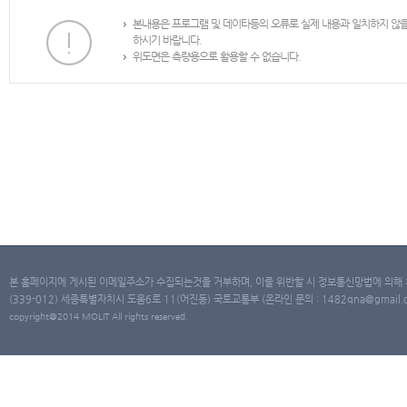
본내용은 프로그램 및 데이타등의 오류로 실제 내용과 일치하지 않
하시기 바랍니다.
위도면은 측량용으로 활용할 수 없습니다.
본 홈페이지에 게시된 이메일주소가 수집되는것을 거부하며, 이를 위반할 시 정보통신망법에 의해
(339-012) 세종특별자치시 도움6로 11(어진동) 국토교통부 (온라인 문의 : 1482qna@gmail.co
copyright@2014 MOLIT All rights reserved.