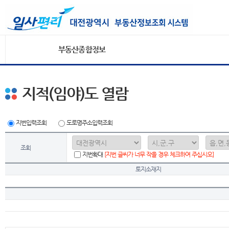
부동산종합정보
지적(임야)도 열람
지번입력조회
도로명주소입력조회
조회
지번확대
[지번 글씨가 너무 작을 경우 체크하여 주십시오]
토지소재지