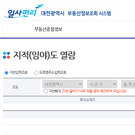
부동산종합정보
지적(임야)도 열람
지번입력조회
도로명주소입력조회
조회
지번확대
[지번 글씨가 너무 작을 경우 체크하여 주십시오]
토지소재지