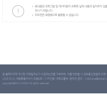
본내용은 프로그램 및 데이타등의 오류로 실제 내용과 일치하지 않
하시기 바랍니다.
위도면은 측량용으로 활용할 수 없습니다.
본 홈페이지에 게시된 이메일주소가 수집되는것을 거부하며, 이를 위반할 시 정보통신망법에 의해
(339-012) 세종특별자치시 도움6로 11(어진동) 국토교통부 (온라인 문의 : 1482qna@gmail.co
copyright@2014 MOLIT All rights reserved.