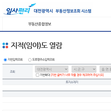
부동산종합정보
지적(임야)도 열람
지번입력조회
도로명주소입력조회
조회
지번확대
[지번 글씨가 너무 작을 경우 체크하여 주십시오]
토지소재지