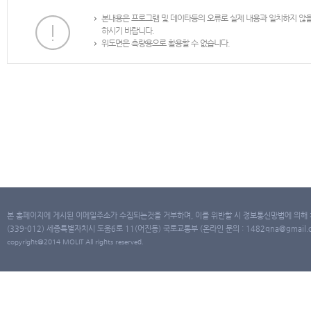
본내용은 프로그램 및 데이타등의 오류로 실제 내용과 일치하지 않
하시기 바랍니다.
위도면은 측량용으로 활용할 수 없습니다.
본 홈페이지에 게시된 이메일주소가 수집되는것을 거부하며, 이를 위반할 시 정보통신망법에 의해
(339-012) 세종특별자치시 도움6로 11(어진동) 국토교통부 (온라인 문의 : 1482qna@gmail.co
copyright@2014 MOLIT All rights reserved.