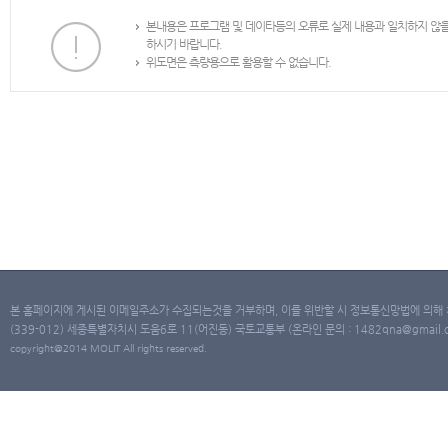
본내용은 프로그램 및 데이타등의 오류로 실제 내용과 일치하지 않
하시기 바랍니다.
위도면은 측량용으로 활용할 수 없습니다.
본 홈페이지에 게시된 이메일주소가 수집되는것을 거부하며, 이를 위반할 시 정보통신망법에 의해
(339-012) 세종특별자치시 도움6로 11(어진동) 국토교통부 (온라인 문의 : 1482qna@gmail.co
copyright@2014 MOLIT All rights reserved.