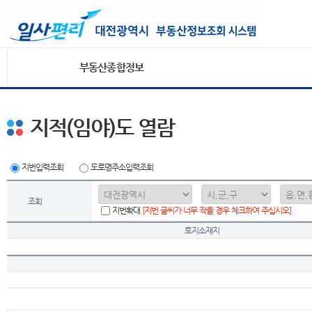
부동산종합정보
지적(임야)도 열람
지번입력조회
도로명주소입력조회
조회
지번확대
[지번 글씨가 너무 작을 경우 체크하여 주십시오]
토지소재지