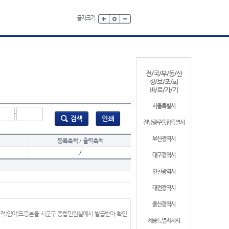
글자크기
전/국/부/동/산
정/보/조/회
바/로/가/기
서울특별시
-
전남광주통합특별시
부산광역시
등록축척 / 출력축척
/
대구광역시
인천광역시
대전광역시
울산광역시
지적(임야)도등본을 시군구 종합민원실에서 발급받아 확인
세종특별자치시