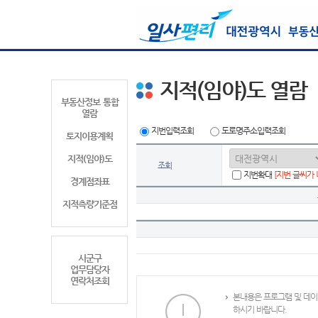
지적(임야)도 열람
부동산정보 통합
열람
지번입력조회
도로명주소입력조회
토지이용계획
지적(임야)도
조회
지번확대
[지번 글씨가
경계점좌표
지적측량기준점
시군구
업무담당자
연락처조회
본내용은 프로그램 및 데이
하시기 바랍니다.