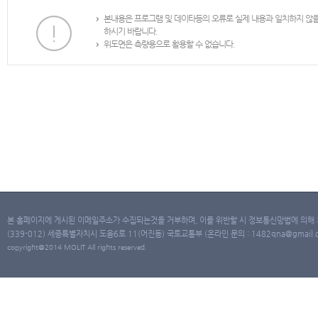
본내용은 프로그램 및 데이타등의 오류로 실제 내용과 일치하지 않
하시기 바랍니다.
위도면은 측량용으로 활용할 수 없습니다.
본 홈페이지에 게시된 이메일주소가 수집되는것을 거부하며, 이를 위반할 시 정보통신망법에 의해
(339-012) 세종특별자치시 도움6로 11(어진동) 국토교통부 (온라인 문의 : 1482qna@gmail.co
copyright@2014 MOLIT All rights reserved.