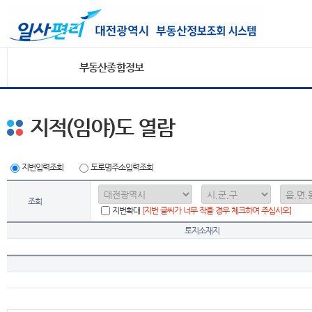
부동산종합정보
지적(임야)도 열람
지번입력조회
도로명주소입력조회
조회
지번확대
[지번 글씨가 너무 작을 경우 체크하여 주십시오]
토지소재지