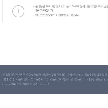
본내용은 프로그램 및 데이타등의 오류로 실제 내용과 일치하지 않
하시기 바랍니다.
위도면은 측량용으로 활용할 수 없습니다.
본 홈페이지에 게시된 이메일주소가 수집되는것을 거부하며, 이를 위반할 시 정보통신망법에 의해
(339-012) 세종특별자치시 도움6로 11(어진동) 국토교통부 (온라인 문의 : 1482qna@gmail.co
copyright@2014 MOLIT All rights reserved.