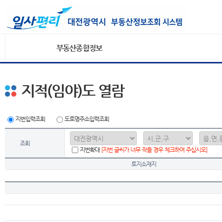
부동산종합정보
지적(임야)도 열람
지번입력조회
도로명주소입력조회
조회
지번확대
[지번 글씨가 너무 작을 경우 체크하여 주십시오]
토지소재지