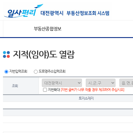
부동산종합정보
지적(임야)도 열람
지번입력조회
도로명주소입력조회
조회
지번확대
[지번 글씨가 너무 작을 경우 체크하여 주십시오]
토지소재지