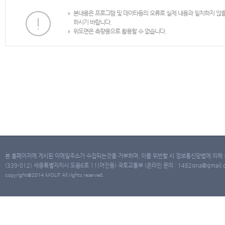
본내용은 프로그램 및 데이타등의 오류로 실제 내용과 일치하지 않
하시기 바랍니다.
위도면은 측량용으로 활용할 수 없습니다.
본 홈페이지에 게시된 이메일주소가 수집되는것을 거부하며, 이를 위반할 시 정보통신망법에 의해
(339-012) 세종특별자치시 도움6로 11(어진동) 국토교통부 (온라인 문의 : 1482qna@gmail.co
copyright@2014 MOLIT All rights reserved.