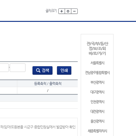
글자크기
전/국/부/동/산
정/보/조/회
바/로/가/기
서울특별시
-
전남광주통합특별시
부산광역시
등록축척 / 출력축척
/
대구광역시
인천광역시
대전광역시
울산광역시
지적(임야)도등본을 시군구 종합민원실에서 발급받아 확인
세종특별자치시