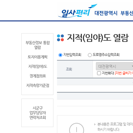
지적(임야)도 열람
부동산정보 통합
열람
지번입력조회
도로명주소입력조회
토지이용계획
지적(임야)도
조회
지번확대
[지번 글씨가
경계점좌표
지적측량기준점
시군구
업무담당자
연락처조회
본내용은 프로그램 및 데이
하시기 바랍니다.