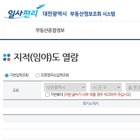
부동산종합정보
지적(임야)도 열람
지번입력조회
도로명주소입력조회
조회
지번확대
[지번 글씨가 너무 작을 경우 체크하여 주십시오]
토지소재지