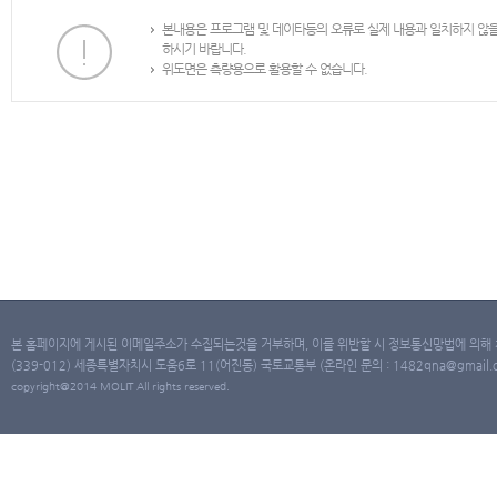
본내용은 프로그램 및 데이타등의 오류로 실제 내용과 일치하지 않
하시기 바랍니다.
위도면은 측량용으로 활용할 수 없습니다.
본 홈페이지에 게시된 이메일주소가 수집되는것을 거부하며, 이를 위반할 시 정보통신망법에 의해
(339-012) 세종특별자치시 도움6로 11(어진동) 국토교통부 (온라인 문의 : 1482qna@gmail.co
copyright@2014 MOLIT All rights reserved.