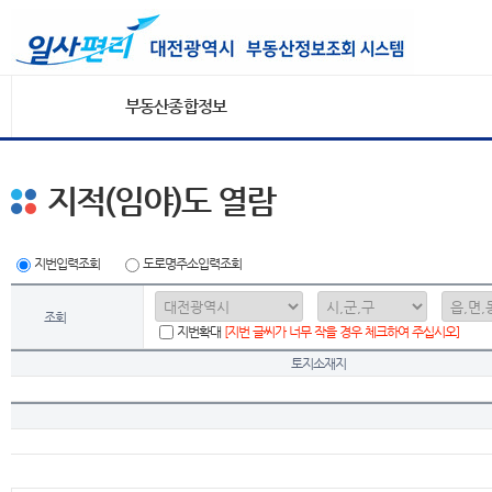
부동산종합정보
지적(임야)도 열람
지번입력조회
도로명주소입력조회
조회
지번확대
[지번 글씨가 너무 작을 경우 체크하여 주십시오]
토지소재지