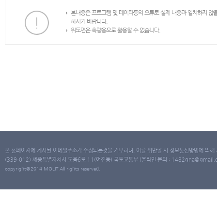
본내용은 프로그램 및 데이타등의 오류로 실제 내용과 일치하지 않
하시기 바랍니다.
위도면은 측량용으로 활용할 수 없습니다.
본 홈페이지에 게시된 이메일주소가 수집되는것을 거부하며, 이를 위반할 시 정보통신망법에 의해
(339-012) 세종특별자치시 도움6로 11(어진동) 국토교통부 (온라인 문의 : 1482qna@gmail.co
copyright@2014 MOLIT All rights reserved.