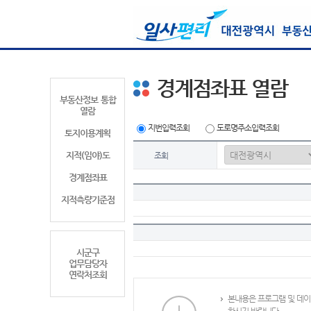
경계점좌표 열람
부동산정보 통합
열람
지번입력조회
도로명주소입력조회
토지이용계획
지적(임야)도
조회
경계점좌표
지적측량기준점
시군구
업무담당자
연락처조회
본내용은 프로그램 및 데이