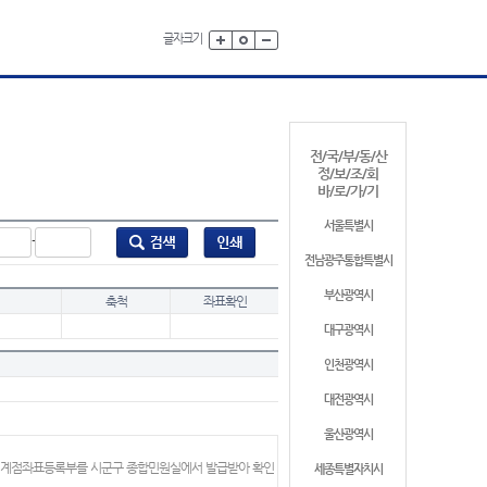
글자크기
전/국/부/동/산
정/보/조/회
바/로/가/기
서울특별시
-
전남광주통합특별시
부산광역시
축척
좌표확인
대구광역시
인천광역시
대전광역시
울산광역시
 경계점좌표등록부를 시군구 종합민원실에서 발급받아 확인
세종특별자치시