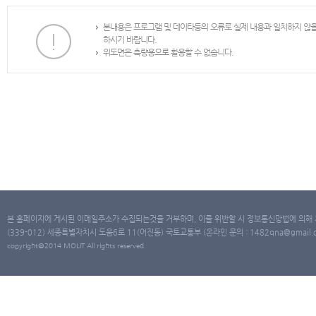
본내용은 프로그램 및 데이타등의 오류로 실제 내용과 일치하지 않
하시기 바랍니다.
위도면은 측량용으로 활용할 수 없습니다.
본 홈페이지에 게시된 이메일주소가 수집되는것을 거부하며, 이를 위반할 시 정보통신망법에 의해
(339-012) 세종특별자치시 도움6로 11(어진동) 국토교통부 (온라인 문의 : 1482qna@gmail.co
copyright@2014 MOLIT All rights reserved.