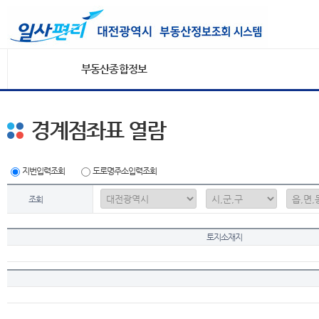
부동산종합정보
경계점좌표 열람
지번입력조회
도로명주소입력조회
조회
토지소재지