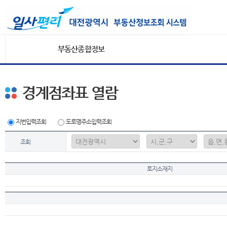
부동산종합정보
경계점좌표 열람
지번입력조회
도로명주소입력조회
조회
토지소재지