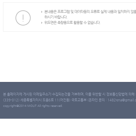
본내용은 프로그램 및 데이타등의 오류로 실제 내용과 일치하지 않
하시기 바랍니다.
위도면은 측량용으로 활용할 수 없습니다.
본 홈페이지에 게시된 이메일주소가 수집되는것을 거부하며, 이를 위반할 시 정보통신망법에 의해
(339-012) 세종특별자치시 도움6로 11(어진동) 국토교통부 (온라인 문의 : 1482qna@gmail.co
copyright@2014 MOLIT All rights reserved.