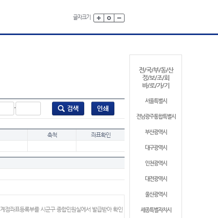
글자크기
전/국/부/동/산
정/보/조/회
바/로/가/기
서울특별시
-
전남광주통합특별시
부산광역시
축척
좌표확인
대구광역시
인천광역시
대전광역시
울산광역시
 경계점좌표등록부를 시군구 종합민원실에서 발급받아 확인
세종특별자치시