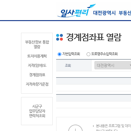
경계점좌표 열람
부동산정보 통합
열람
지번입력조회
도로명주소입력조회
토지이용계획
지적(임야)도
조회
경계점좌표
지적측량기준점
시군구
업무담당자
연락처조회
본내용은 프로그램 및 데이