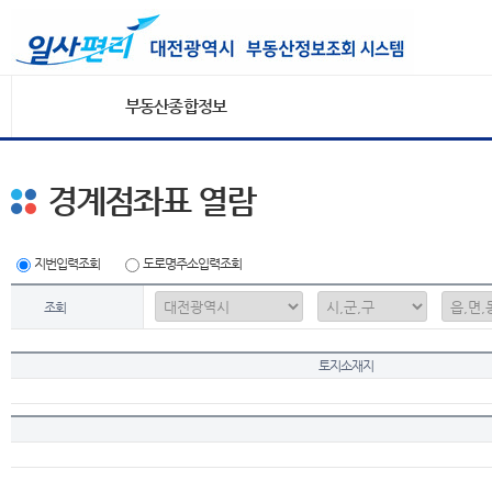
부동산종합정보
경계점좌표 열람
지번입력조회
도로명주소입력조회
조회
토지소재지