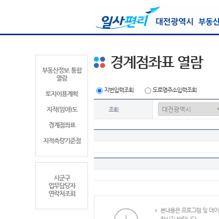
경계점좌표 열람
부동산정보 통합
열람
지번입력조회
도로명주소입력조회
토지이용계획
지적(임야)도
조회
경계점좌표
지적측량기준점
시군구
업무담당자
연락처조회
본내용은 프로그램 및 데이