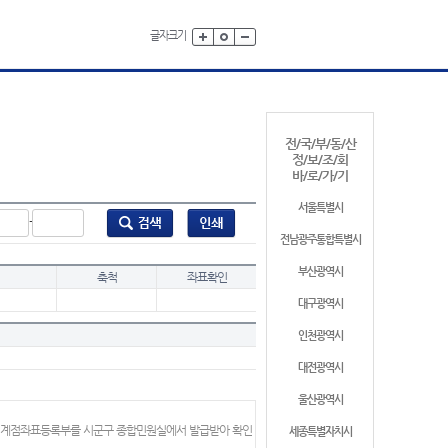
글자크기
전/국/부/동/산
정/보/조/회
바/로/가/기
서울특별시
-
전남광주통합특별시
부산광역시
축척
좌표확인
대구광역시
인천광역시
대전광역시
울산광역시
 경계점좌표등록부를 시군구 종합민원실에서 발급받아 확인
세종특별자치시