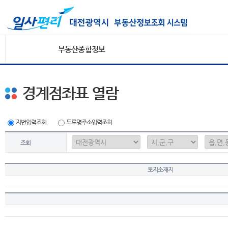
부동산종합정보
경계점좌표 열람
지번입력조회
도로명주소입력조회
조회
토지소재지