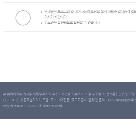
본내용은 프로그램 및 데이타등의 오류로 실제 내용과 일치하지 않
하시기 바랍니다.
위도면은 측량용으로 활용할 수 없습니다.
본 홈페이지에 게시된 이메일주소가 수집되는것을 거부하며, 이를 위반할 시 정보통신망법에 의해
(339-012) 세종특별자치시 도움6로 11(어진동) 국토교통부 (온라인 문의 : 1482qna@gmail.co
copyright@2014 MOLIT All rights reserved.