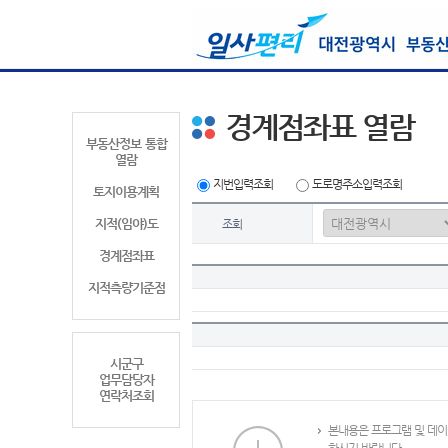
경계점좌표 열람
부동산정보 통합
열람
지번입력조회
도로명주소입력조회
토지이용계획
지적(임야)도
조회
경계점좌표
지적측량기준점
시군구
업무담당자
연락처조회
본내용은 프로그램 및 데이