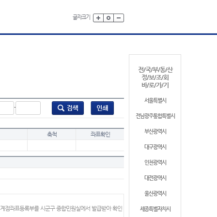
글자크기
전/국/부/동/산
정/보/조/회
바/로/가/기
서울특별시
-
전남광주통합특별시
부산광역시
축척
좌표확인
대구광역시
인천광역시
대전광역시
울산광역시
 경계점좌표등록부를 시군구 종합민원실에서 발급받아 확인
세종특별자치시