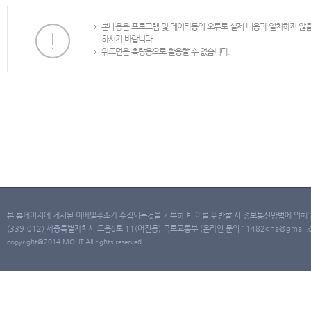
본내용은 프로그램 및 데이타등의 오류로 실제 내용과 일치하지 않
하시기 바랍니다.
위도면은 측량용으로 활용할 수 없습니다.
본 홈페이지에 게시된 이메일주소가 수집되는것을 거부하며, 이를 위반할 시 정보통신망법에 의해
(339-012) 세종특별자치시 도움6로 11(어진동) 국토교통부 (온라인 문의 : 1482qna@gmail.co
copyright@2014 MOLIT All rights reserved.