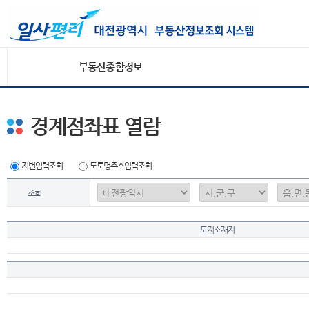
부동산종합정보
경계점좌표 열람
지번입력조회
도로명주소입력조회
조회
토지소재지