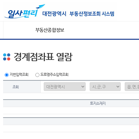
부동산종합정보
경계점좌표 열람
지번입력조회
도로명주소입력조회
조회
토지소재지