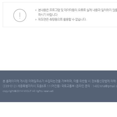
본내용은 프로그램 및 데이타등의 오류로 실제 내용과 일치하지 않
하시기 바랍니다.
위도면은 측량용으로 활용할 수 없습니다.
본 홈페이지에 게시된 이메일주소가 수집되는것을 거부하며, 이를 위반할 시 정보통신망법에 의해
(339-012) 세종특별자치시 도움6로 11(어진동) 국토교통부 (온라인 문의 : 1482qna@gmail.co
copyright@2014 MOLIT All rights reserved.