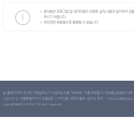
본내용은 프로그램 및 데이타등의 오류로 실제 내용과 일치하지 않
하시기 바랍니다.
위도면은 측량용으로 활용할 수 없습니다.
본 홈페이지에 게시된 이메일주소가 수집되는것을 거부하며, 이를 위반할 시 정보통신망법에 의해
(339-012) 세종특별자치시 도움6로 11(어진동) 국토교통부 (온라인 문의 : 1482qna@gmail.co
copyright@2014 MOLIT All rights reserved.