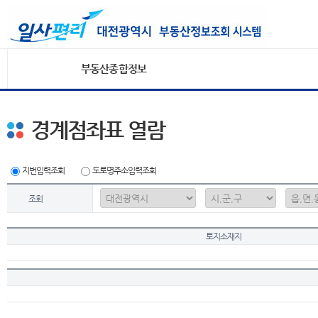
부동산종합정보
경계점좌표 열람
지번입력조회
도로명주소입력조회
조회
토지소재지