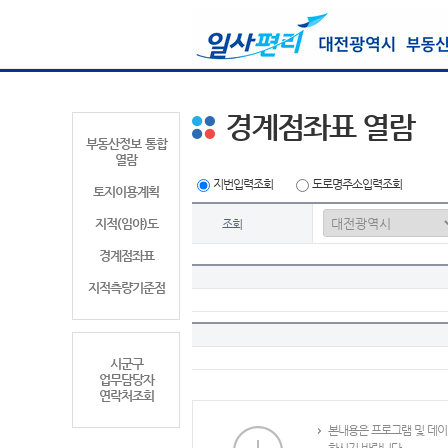
경계점좌표 열람
부동산정보 통합
열람
지번입력조회
도로명주소입력조회
토지이용계획
지적(임야)도
조회
경계점좌표
지적측량기준점
시군구
업무담당자
연락처조회
본내용은 프로그램 및 데이