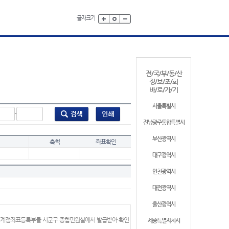
글자크기
전/국/부/동/산
정/보/조/회
바/로/가/기
서울특별시
-
전남광주통합특별시
부산광역시
축척
좌표확인
대구광역시
인천광역시
대전광역시
울산광역시
 경계점좌표등록부를 시군구 종합민원실에서 발급받아 확인
세종특별자치시