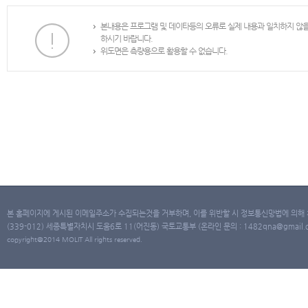
본내용은 프로그램 및 데이타등의 오류로 실제 내용과 일치하지 않
하시기 바랍니다.
위도면은 측량용으로 활용할 수 없습니다.
본 홈페이지에 게시된 이메일주소가 수집되는것을 거부하며, 이를 위반할 시 정보통신망법에 의해
(339-012) 세종특별자치시 도움6로 11(어진동) 국토교통부 (온라인 문의 : 1482qna@gmail.co
copyright@2014 MOLIT All rights reserved.