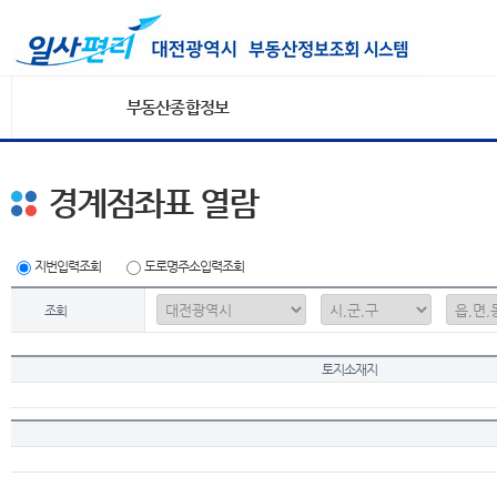
부동산종합정보
경계점좌표 열람
지번입력조회
도로명주소입력조회
조회
토지소재지