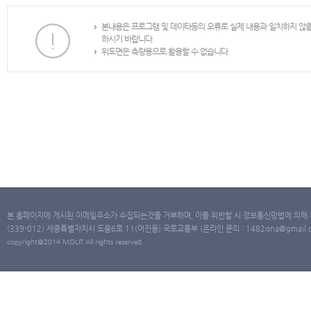
본내용은 프로그램 및 데이타등의 오류로 실제 내용과 일치하지 않
하시기 바랍니다.
위도면은 측량용으로 활용할 수 없습니다.
본 홈페이지에 게시된 이메일주소가 수집되는것을 거부하며, 이를 위반할 시 정보통신망법에 의해
(339-012) 세종특별자치시 도움6로 11(어진동) 국토교통부 (온라인 문의 : 1482qna@gmail.co
copyright@2014 MOLIT All rights reserved.