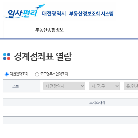
부동산종합정보
경계점좌표 열람
지번입력조회
도로명주소입력조회
조회
토지소재지