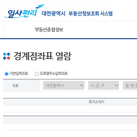
부동산종합정보
경계점좌표 열람
지번입력조회
도로명주소입력조회
조회
토지소재지