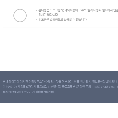
본내용은 프로그램 및 데이타등의 오류로 실제 내용과 일치하지 않
하시기 바랍니다.
위도면은 측량용으로 활용할 수 없습니다.
본 홈페이지에 게시된 이메일주소가 수집되는것을 거부하며, 이를 위반할 시 정보통신망법에 의해
(339-012) 세종특별자치시 도움6로 11(어진동) 국토교통부 (온라인 문의 : 1482qna@gmail.co
copyright@2014 MOLIT All rights reserved.