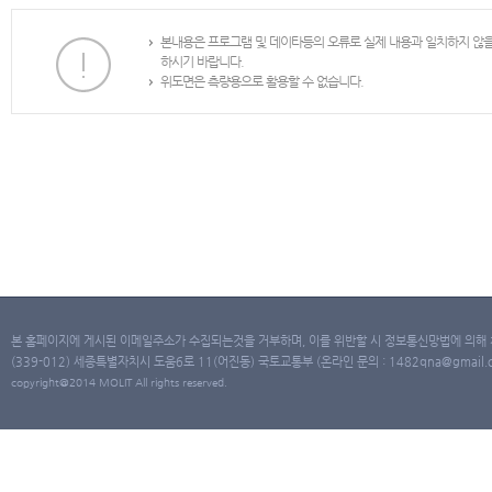
본내용은 프로그램 및 데이타등의 오류로 실제 내용과 일치하지 않
하시기 바랍니다.
위도면은 측량용으로 활용할 수 없습니다.
본 홈페이지에 게시된 이메일주소가 수집되는것을 거부하며, 이를 위반할 시 정보통신망법에 의해
(339-012) 세종특별자치시 도움6로 11(어진동) 국토교통부 (온라인 문의 : 1482qna@gmail.co
copyright@2014 MOLIT All rights reserved.