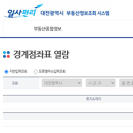
부동산종합정보
경계점좌표 열람
지번입력조회
도로명주소입력조회
조회
토지소재지