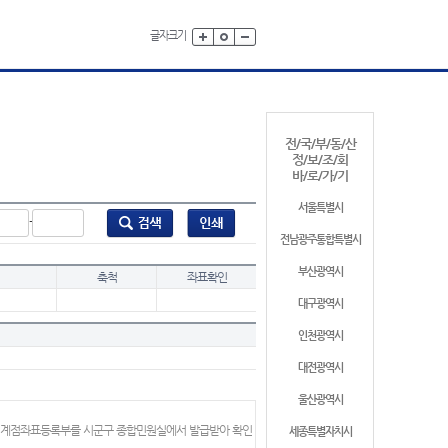
글자크기
전/국/부/동/산
정/보/조/회
바/로/가/기
서울특별시
-
전남광주통합특별시
부산광역시
축척
좌표확인
대구광역시
인천광역시
대전광역시
울산광역시
 경계점좌표등록부를 시군구 종합민원실에서 발급받아 확인
세종특별자치시