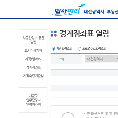
경계점좌표 열람
부동산정보 통합
열람
지번입력조회
도로명주소입력조회
토지이용계획
지적(임야)도
조회
경계점좌표
지적측량기준점
시군구
업무담당자
연락처조회
본내용은 프로그램 및 데이