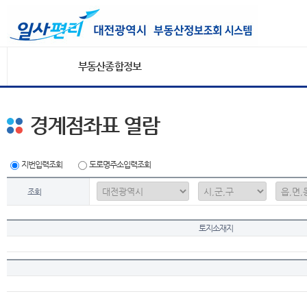
부동산종합정보
경계점좌표 열람
지번입력조회
도로명주소입력조회
조회
토지소재지