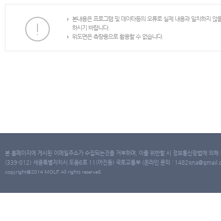
본내용은 프로그램 및 데이타등의 오류로 실제 내용과 일치하지 않
하시기 바랍니다.
위도면은 측량용으로 활용할 수 없습니다.
본 홈페이지에 게시된 이메일주소가 수집되는것을 거부하며, 이를 위반할 시 정보통신망법에 의해
(339-012) 세종특별자치시 도움6로 11(어진동) 국토교통부 (온라인 문의 : 1482qna@gmail.co
copyright@2014 MOLIT All rights reserved.