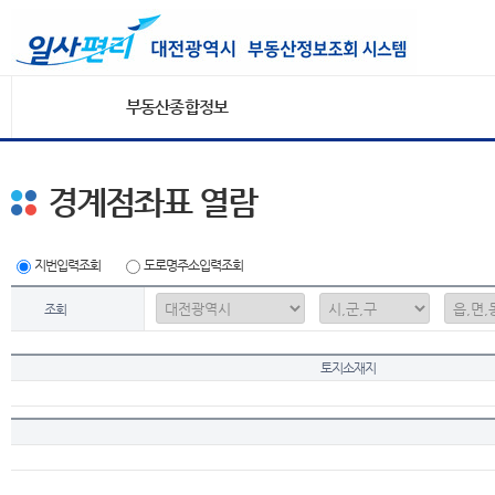
부동산종합정보
경계점좌표 열람
지번입력조회
도로명주소입력조회
조회
토지소재지