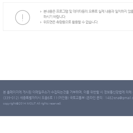
본내용은 프로그램 및 데이타등의 오류로 실제 내용과 일치하지 않
하시기 바랍니다.
위도면은 측량용으로 활용할 수 없습니다.
본 홈페이지에 게시된 이메일주소가 수집되는것을 거부하며, 이를 위반할 시 정보통신망법에 의해
(339-012) 세종특별자치시 도움6로 11(어진동) 국토교통부 (온라인 문의 : 1482qna@gmail.co
copyright@2014 MOLIT All rights reserved.