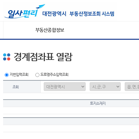
부동산종합정보
경계점좌표 열람
지번입력조회
도로명주소입력조회
조회
토지소재지