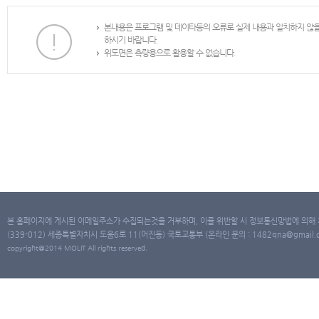
본내용은 프로그램 및 데이타등의 오류로 실제 내용과 일치하지 않
하시기 바랍니다.
위도면은 측량용으로 활용할 수 없습니다.
본 홈페이지에 게시된 이메일주소가 수집되는것을 거부하며, 이를 위반할 시 정보통신망법에 의해
(339-012) 세종특별자치시 도움6로 11(어진동) 국토교통부 (온라인 문의 : 1482qna@gmail.co
copyright@2014 MOLIT All rights reserved.