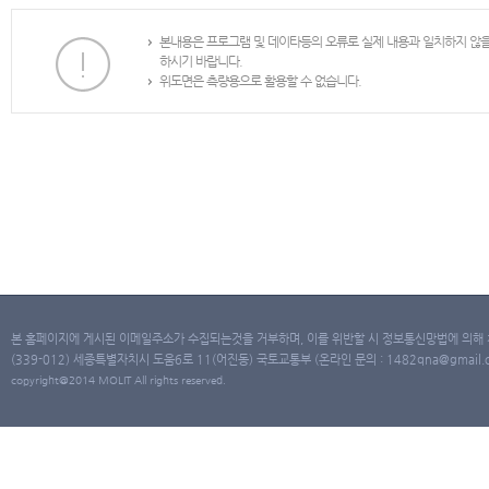
본내용은 프로그램 및 데이타등의 오류로 실제 내용과 일치하지 않
하시기 바랍니다.
위도면은 측량용으로 활용할 수 없습니다.
본 홈페이지에 게시된 이메일주소가 수집되는것을 거부하며, 이를 위반할 시 정보통신망법에 의해
(339-012) 세종특별자치시 도움6로 11(어진동) 국토교통부 (온라인 문의 : 1482qna@gmail.co
copyright@2014 MOLIT All rights reserved.