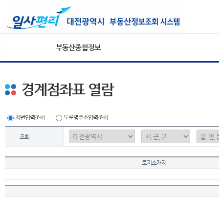
부동산종합정보
경계점좌표 열람
지번입력조회
도로명주소입력조회
조회
토지소재지