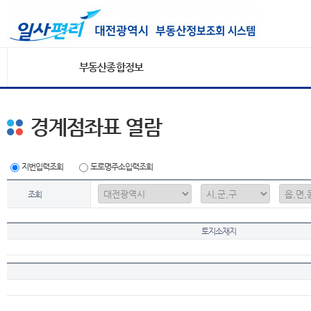
부동산종합정보
경계점좌표 열람
지번입력조회
도로명주소입력조회
조회
토지소재지