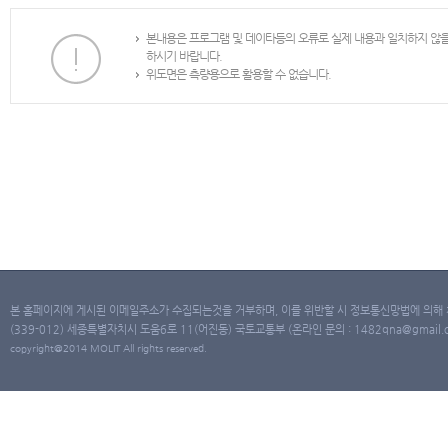
본내용은 프로그램 및 데이타등의 오류로 실제 내용과 일치하지 않
하시기 바랍니다.
위도면은 측량용으로 활용할 수 없습니다.
본 홈페이지에 게시된 이메일주소가 수집되는것을 거부하며, 이를 위반할 시 정보통신망법에 의해
(339-012) 세종특별자치시 도움6로 11(어진동) 국토교통부 (온라인 문의 : 1482qna@gmail.co
copyright@2014 MOLIT All rights reserved.