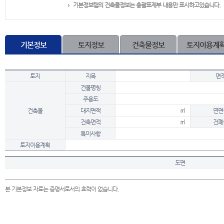
기본정보탭의 건축물정보는 총괄표제부 내용만 표시하고있습니다.
기본정보
토지정보
건축물정보
토지이용계
토지
지목
면
건물명칭
주용도
건축물
대지면적
㎡
연면
건축면적
㎡
건폐
특이사항
토지이용계획
도면
본 기본정보 자료는 증명서로서의 효력이 없습니다.