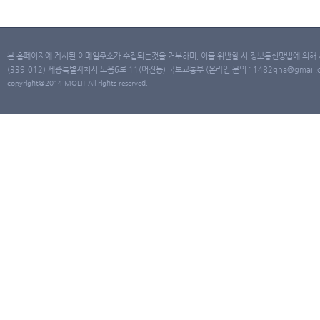
본 홈페이지에 게시된 이메일주소가 수집되는것을 거부하며, 이를 위반할 시 정보통신망법에 의해
(339-012) 세종특별자치시 도움6로 11(어진동) 국토교통부 (온라인 문의 : 1482qna@gmail.co
copyright@2014 MOLIT All rights reserved.