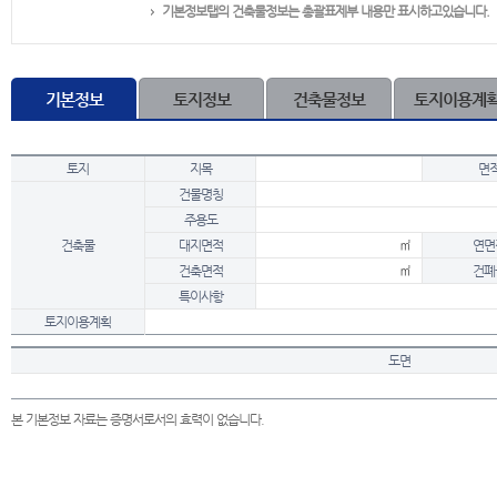
기본정보탭의 건축물정보는 총괄표제부 내용만 표시하고있습니다.
기본정보
토지정보
건축물정보
토지이용계
토지
지목
면
건물명칭
주용도
건축물
대지면적
㎡
연면
건축면적
㎡
건폐
특이사항
토지이용계획
도면
본 기본정보 자료는 증명서로서의 효력이 없습니다.