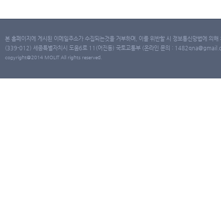
본 홈페이지에 게시된 이메일주소가 수집되는것을 거부하며, 이를 위반할 시 정보통신망법에 의해
(339-012) 세종특별자치시 도움6로 11(어진동) 국토교통부 (온라인 문의 : 1482qna@gmail.co
copyright@2014 MOLIT All rights reserved.