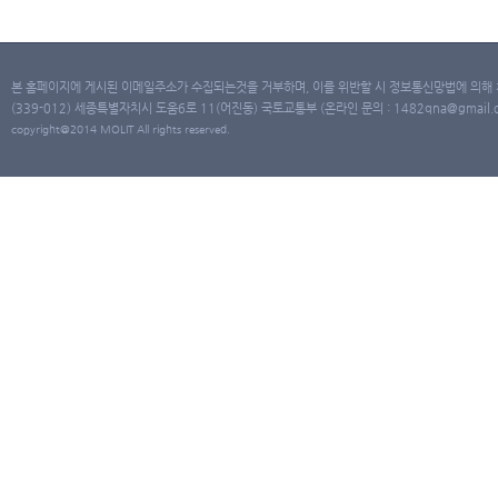
본 홈페이지에 게시된 이메일주소가 수집되는것을 거부하며, 이를 위반할 시 정보통신망법에 의해
(339-012) 세종특별자치시 도움6로 11(어진동) 국토교통부 (온라인 문의 : 1482qna@gmail.co
copyright@2014 MOLIT All rights reserved.