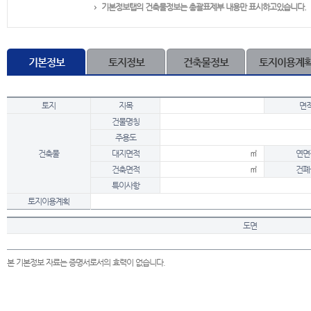
기본정보탭의 건축물정보는 총괄표제부 내용만 표시하고있습니다.
기본정보
토지정보
건축물정보
토지이용계
토지
지목
면
건물명칭
주용도
건축물
대지면적
㎡
연면
건축면적
㎡
건폐
특이사항
토지이용계획
도면
본 기본정보 자료는 증명서로서의 효력이 없습니다.