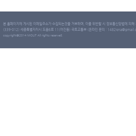
본 홈페이지에 게시된 이메일주소가 수집되는것을 거부하며, 이를 위반할 시 정보통신망법에 의해
(339-012) 세종특별자치시 도움6로 11(어진동) 국토교통부 (온라인 문의 : 1482qna@gmail.co
copyright@2014 MOLIT All rights reserved.