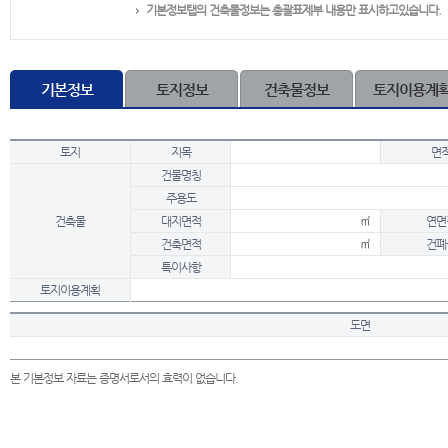
기본정보탭의 건축물정보는 총괄표제부 내용만 표시하고있습니다.
기본정보
토지정보
건축물정보
토지이용계
토지
지목
면
건물명칭
주용도
건축물
대지면적
㎡
연면
건축면적
㎡
건폐
특이사항
토지이용계획
도면
본 기본정보 자료는 증명서로서의 효력이 없습니다.