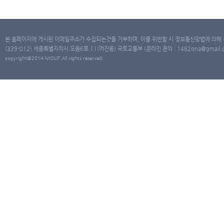
본 홈페이지에 게시된 이메일주소가 수집되는것을 거부하며, 이를 위반할 시 정보통신망법에 의해
(339-012) 세종특별자치시 도움6로 11(어진동) 국토교통부 (온라인 문의 : 1482qna@gmail.co
copyright@2014 MOLIT All rights reserved.