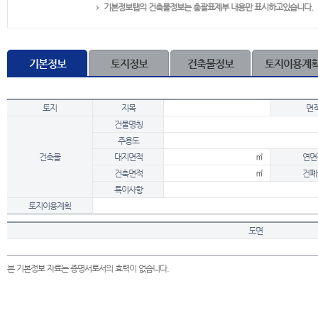
기본정보탭의 건축물정보는 총괄표제부 내용만 표시하고있습니다.
기본정보
토지정보
건축물정보
토지이용계
토지
지목
면
건물명칭
주용도
건축물
대지면적
㎡
연면
건축면적
㎡
건폐
특이사항
토지이용계획
도면
본 기본정보 자료는 증명서로서의 효력이 없습니다.