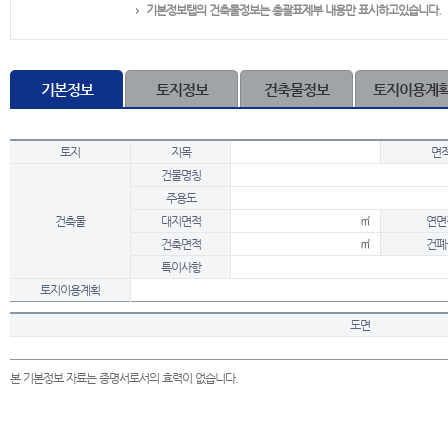
기본정보탭의 건축물정보는 총괄표제부 내용만 표시하고있습니다.
기본정보
토지정보
건축물정보
토지이용계
토지
지목
면
건물명칭
주용도
건축물
대지면적
㎡
연면
건축면적
㎡
건폐
특이사항
토지이용계획
도면
본 기본정보 자료는 증명서로서의 효력이 없습니다.