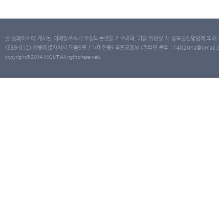
본 홈페이지에 게시된 이메일주소가 수집되는것을 거부하며, 이를 위반할 시 정보통신망법에 의해
(339-012) 세종특별자치시 도움6로 11(어진동) 국토교통부 (온라인 문의 : 1482qna@gmail.co
copyright@2014 MOLIT All rights reserved.