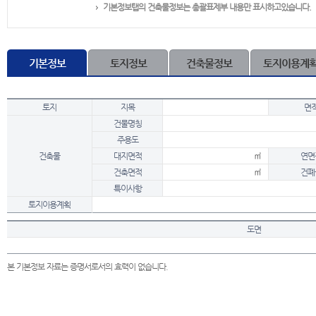
기본정보탭의 건축물정보는 총괄표제부 내용만 표시하고있습니다.
기본정보
토지정보
건축물정보
토지이용계
토지
지목
면
건물명칭
주용도
건축물
대지면적
㎡
연면
건축면적
㎡
건폐
특이사항
토지이용계획
도면
본 기본정보 자료는 증명서로서의 효력이 없습니다.