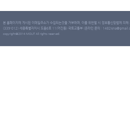
본 홈페이지에 게시된 이메일주소가 수집되는것을 거부하며, 이를 위반할 시 정보통신망법에 의해
(339-012) 세종특별자치시 도움6로 11(어진동) 국토교통부 (온라인 문의 : 1482qna@gmail.co
copyright@2014 MOLIT All rights reserved.