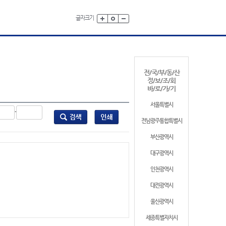
글자크기
전/국/부/동/산
정/보/조/회
바/로/가/기
서울특별시
-
전남광주통합특별시
부산광역시
대구광역시
인천광역시
대전광역시
울산광역시
세종특별자치시