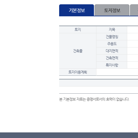
기본정보
토지정보
토지
지목
건물명칭
주용도
건축물
대지면적
건축면적
특이사항
토지이용계획
본 기본정보 자료는 증명서로서의 효력이 없습니다.