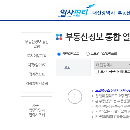
부동산정보 통합 
부동산정보 통합
열람
지번입력조회
도로명주소입력조회
토지이용계획
지적(임야)도
조회
토지이용규제사항 포
경계점좌표
지적측량기준점
도로명주소 선택시 지번주
한 번의 검색으로 해당 필
본 부동산정보는 부동산관
시군구
재산권행사 등 부동산 관련
업무담당자
기본개요는 각 탭의 요약 
연락처조회
기본정보탭의 건축물정보는