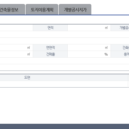
건축물정보
토지이용계획
개별공시지가
면적
㎡
개별공
㎡
연면적
㎡
건축
㎡
건폐율
%
용
도면