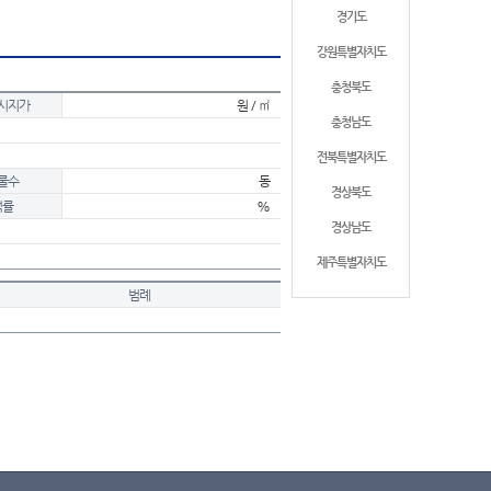
경기도
강원특별자치도
충청북도
시지가
원 / ㎡
충청남도
전북특별자치도
물수
동
경상북도
적률
%
경상남도
제주특별자치도
범례