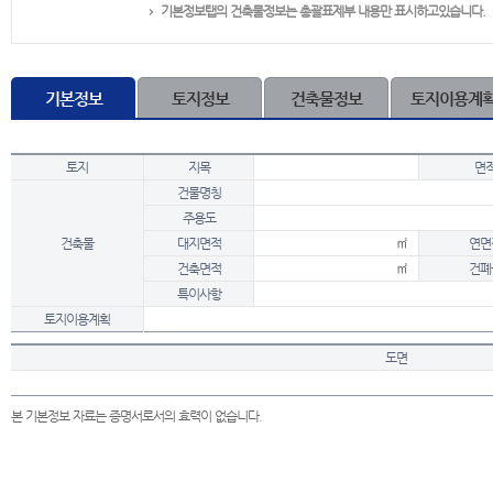
기본정보탭의 건축물정보는 총괄표제부 내용만 표시하고있습니다.
기본정보
토지정보
건축물정보
토지이용계
토지
지목
면
건물명칭
주용도
건축물
대지면적
㎡
연면
건축면적
㎡
건폐
특이사항
토지이용계획
도면
본 기본정보 자료는 증명서로서의 효력이 없습니다.