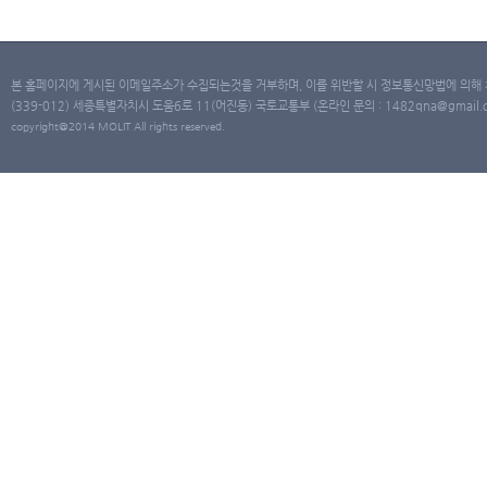
본 홈페이지에 게시된 이메일주소가 수집되는것을 거부하며, 이를 위반할 시 정보통신망법에 의해
(339-012) 세종특별자치시 도움6로 11(어진동) 국토교통부 (온라인 문의 : 1482qna@gmail.co
copyright@2014 MOLIT All rights reserved.