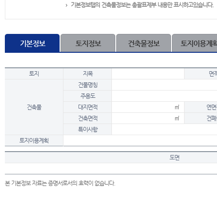
기본정보탭의 건축물정보는 총괄표제부 내용만 표시하고있습니다.
기본정보
토지정보
건축물정보
토지이용계
토지
지목
면
건물명칭
주용도
건축물
대지면적
㎡
연면
건축면적
㎡
건폐
특이사항
토지이용계획
도면
본 기본정보 자료는 증명서로서의 효력이 없습니다.