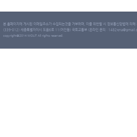
본 홈페이지에 게시된 이메일주소가 수집되는것을 거부하며, 이를 위반할 시 정보통신망법에 의해
(339-012) 세종특별자치시 도움6로 11(어진동) 국토교통부 (온라인 문의 : 1482qna@gmail.co
copyright@2014 MOLIT All rights reserved.