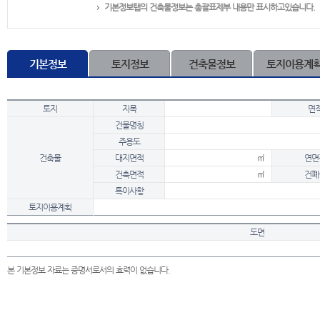
기본정보탭의 건축물정보는 총괄표제부 내용만 표시하고있습니다.
기본정보
토지정보
건축물정보
토지이용계
토지
지목
면
건물명칭
주용도
건축물
대지면적
㎡
연면
건축면적
㎡
건폐
특이사항
토지이용계획
도면
본 기본정보 자료는 증명서로서의 효력이 없습니다.