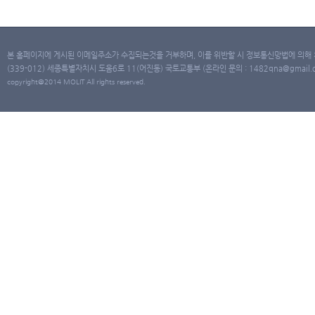
본 홈페이지에 게시된 이메일주소가 수집되는것을 거부하며, 이를 위반할 시 정보통신망법에 의해
(339-012) 세종특별자치시 도움6로 11(어진동) 국토교통부 (온라인 문의 : 1482qna@gmail.co
copyright@2014 MOLIT All rights reserved.