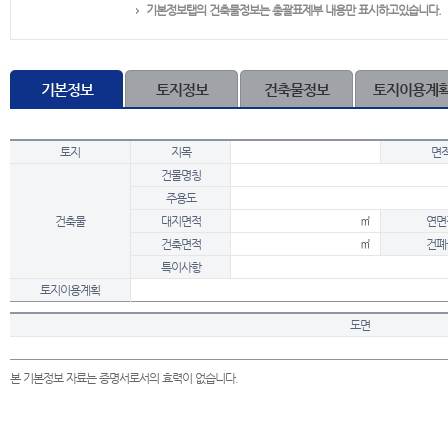
기본정보탭의 건축물정보는 총괄표제부 내용만 표시하고있습니다.
기본정보
토지정보
건축물정보
토지이용계
토지
지목
면
건물명칭
주용도
건축물
대지면적
㎡
연면
건축면적
㎡
건폐
특이사항
토지이용계획
도면
본 기본정보 자료는 증명서로서의 효력이 없습니다.