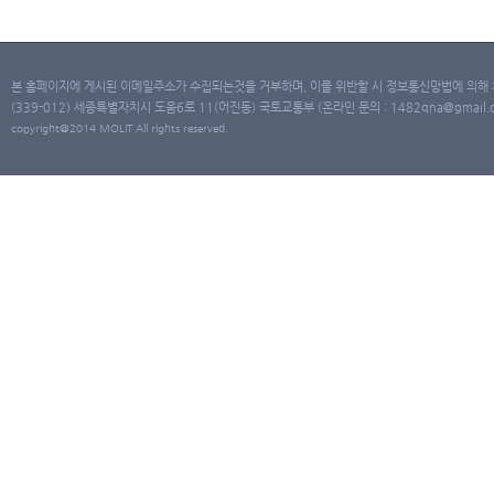
본 홈페이지에 게시된 이메일주소가 수집되는것을 거부하며, 이를 위반할 시 정보통신망법에 의해
(339-012) 세종특별자치시 도움6로 11(어진동) 국토교통부 (온라인 문의 : 1482qna@gmail.co
copyright@2014 MOLIT All rights reserved.