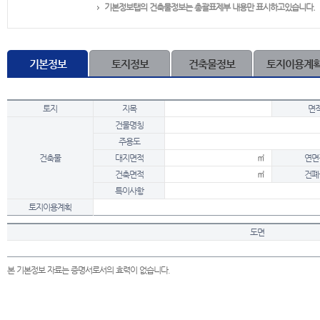
기본정보탭의 건축물정보는 총괄표제부 내용만 표시하고있습니다.
기본정보
토지정보
건축물정보
토지이용계
토지
지목
면
건물명칭
주용도
건축물
대지면적
㎡
연면
건축면적
㎡
건폐
특이사항
토지이용계획
도면
본 기본정보 자료는 증명서로서의 효력이 없습니다.