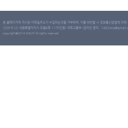
본 홈페이지에 게시된 이메일주소가 수집되는것을 거부하며, 이를 위반할 시 정보통신망법에 의해
(339-012) 세종특별자치시 도움6로 11(어진동) 국토교통부 (온라인 문의 : 1482qna@gmail.co
copyright@2014 MOLIT All rights reserved.