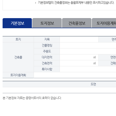
기본정보탭의 건축물정보는 총괄표제부 내용만 표시하고있습니다.
기본정보
토지정보
건축물정보
토지이용계
토지
지목
면
건물명칭
주용도
건축물
대지면적
㎡
연면
건축면적
㎡
건폐
특이사항
토지이용계획
도면
본 기본정보 자료는 증명서로서의 효력이 없습니다.