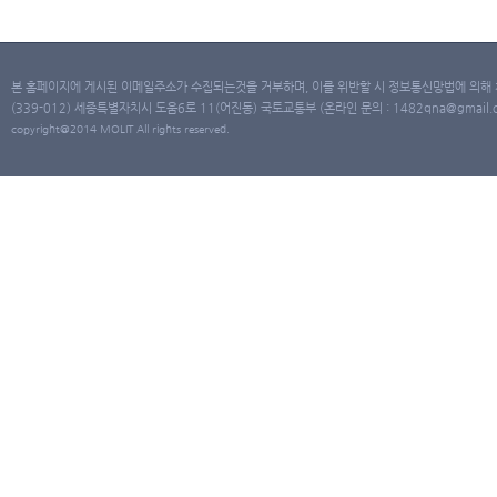
본 홈페이지에 게시된 이메일주소가 수집되는것을 거부하며, 이를 위반할 시 정보통신망법에 의해
(339-012) 세종특별자치시 도움6로 11(어진동) 국토교통부 (온라인 문의 : 1482qna@gmail.co
copyright@2014 MOLIT All rights reserved.