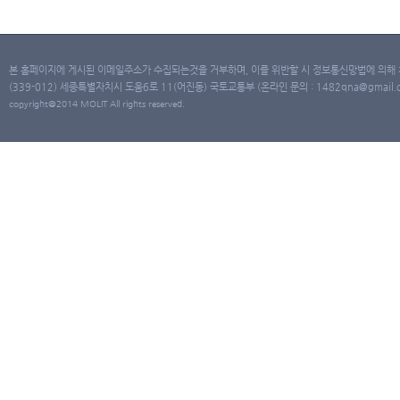
본 홈페이지에 게시된 이메일주소가 수집되는것을 거부하며, 이를 위반할 시 정보통신망법에 의해
(339-012) 세종특별자치시 도움6로 11(어진동) 국토교통부 (온라인 문의 : 1482qna@gmail.co
copyright@2014 MOLIT All rights reserved.