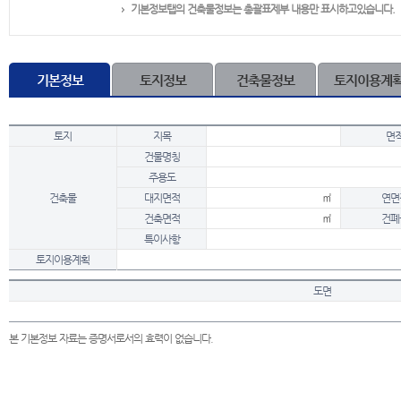
기본정보탭의 건축물정보는 총괄표제부 내용만 표시하고있습니다.
기본정보
토지정보
건축물정보
토지이용계
토지
지목
면
건물명칭
주용도
건축물
대지면적
㎡
연면
건축면적
㎡
건폐
특이사항
토지이용계획
도면
본 기본정보 자료는 증명서로서의 효력이 없습니다.