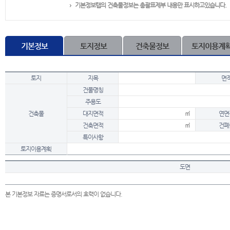
기본정보탭의 건축물정보는 총괄표제부 내용만 표시하고있습니다.
기본정보
토지정보
건축물정보
토지이용계
토지
지목
면
건물명칭
주용도
건축물
대지면적
㎡
연면
건축면적
㎡
건폐
특이사항
토지이용계획
도면
본 기본정보 자료는 증명서로서의 효력이 없습니다.