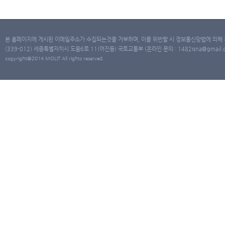
본 홈페이지에 게시된 이메일주소가 수집되는것을 거부하며, 이를 위반할 시 정보통신망법에 의해
(339-012) 세종특별자치시 도움6로 11(어진동) 국토교통부 (온라인 문의 : 1482qna@gmail.co
copyright@2014 MOLIT All rights reserved.