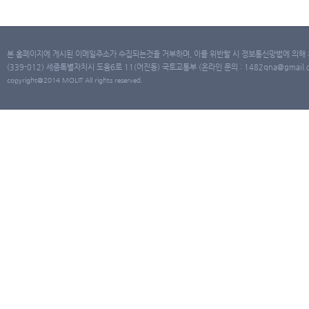
본 홈페이지에 게시된 이메일주소가 수집되는것을 거부하며, 이를 위반할 시 정보통신망법에 의해
(339-012) 세종특별자치시 도움6로 11(어진동) 국토교통부 (온라인 문의 : 1482qna@gmail.co
copyright@2014 MOLIT All rights reserved.