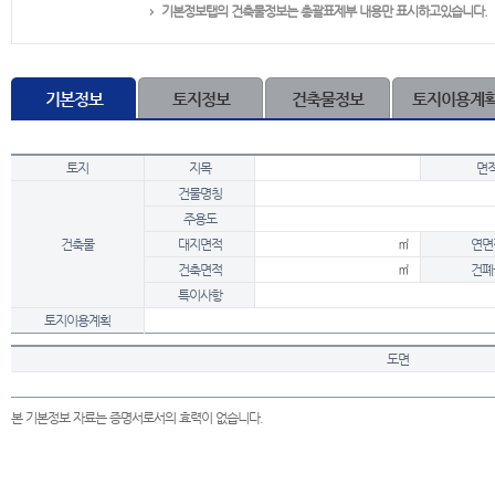
기본정보탭의 건축물정보는 총괄표제부 내용만 표시하고있습니다.
기본정보
토지정보
건축물정보
토지이용계
토지
지목
면
건물명칭
주용도
건축물
대지면적
㎡
연면
건축면적
㎡
건폐
특이사항
토지이용계획
도면
본 기본정보 자료는 증명서로서의 효력이 없습니다.